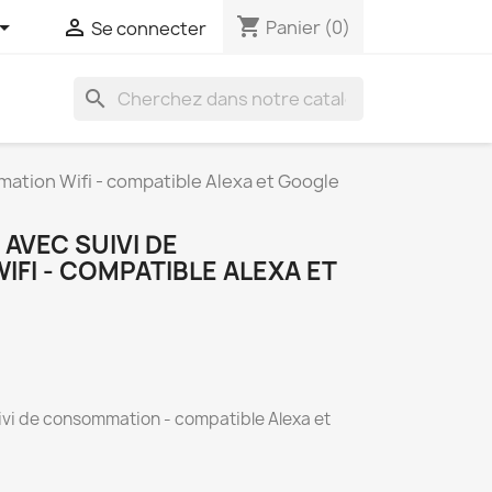
shopping_cart


Panier
(0)
Se connecter
search
ation Wifi - compatible Alexa et Google
AVEC SUIVI DE
FI - COMPATIBLE ALEXA ET
ivi de consommation - compatible Alexa et