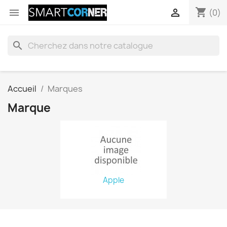
shopping_cart


(0)
search
Accueil
Marques
Marque
Apple